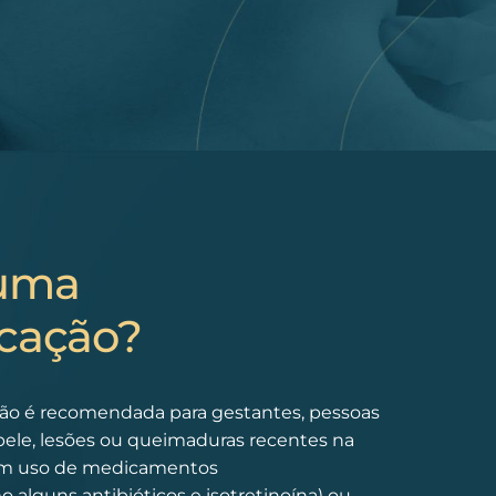
guma
icação?
 não é recomendada para gestantes, pessoas
pele, lesões ou queimaduras recentes na
 em uso de medicamentos
o alguns antibióticos e isotretinoína) ou