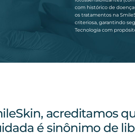
com histórico de doenças 
os tratamentos na Smil
criteriosa, garantindo se
Tecnologia com propósito
ileSkin, acreditamos qu
idada é sinônimo de lib