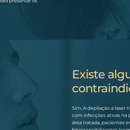
ara preservar os
Existe al
contraind
Sim. A depilação a laser
com infecções ativas na 
área tratada, pacientes
fotossensibilizantes (com