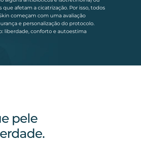
que afetam a cicatrização. Por isso, todos
eSkin começam com uma avaliação
gurança e personalização do protocolo.
: liberdade, conforto e autoestima
e pele
erdade.