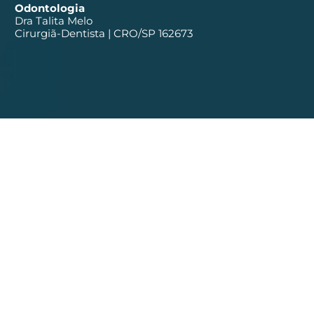
Odontologia
Dra Talita Melo
Cirurgiã-Dentista | CRO/SP 162673