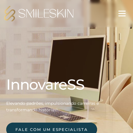
InnovareSS
Elevando padrões, impulsionando carreiras e
transformando histórias!
FALE COM UM ESPECIALISTA