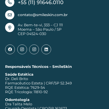
+55 (11) 91646.0110
contato@smileskin.com.br
Av. Bem-te-vi, 333 – CJ 111
Moema – São Paulo / SP
CEP 04524-030
Responsáveis Técnicos – SmileSkin
Saúde Estética
Dr. Deli Brito
Farmacêutico Esteta | CRF/SP 52.349
RQE Estética: 7629-54
RQE Tricologia: 11810-92
Odontologia
Dra Talita Melo
Cirurgiã-Dentista | CRO/SP 162673