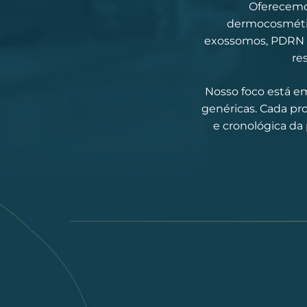
Oferecemo
dermocosmétic
exossomos, PDRN e 
re
Nosso foco está em
genéricas. Cada pro
e cronológica da 