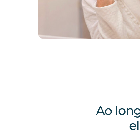
Ao long
e