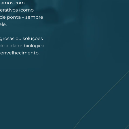
lhamos com
erativos (como
s de ponta – sempre
le.
agrosas ou soluções
do a idade biológica
do envelhecimento.