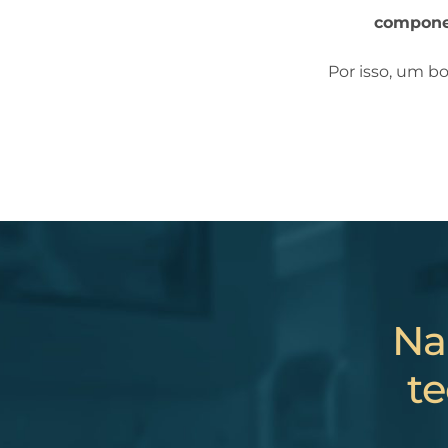
componen
Por isso, um bo
Na
te