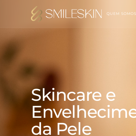
QUEM SOMO
Skincare e
Envelhecim
da Pele