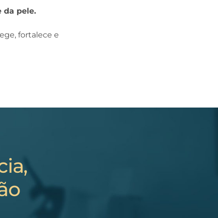
 da pele.
ege, fortalece e
ia,
ção