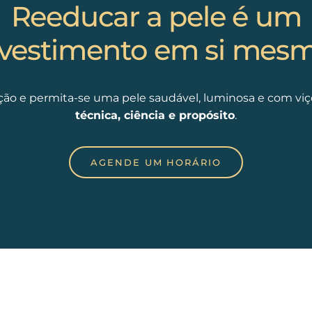
Reeducar a pele é um
nvestimento em si mesm
ção e permita-se uma pele saudável, luminosa e com vi
técnica, ciência e propósito
.
AGENDE UM HORÁRIO