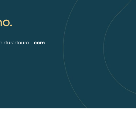
o.
ço duradouro –
com