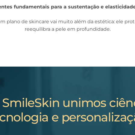
tes fundamentais para a sustentação e elasticidade
m plano de skincare vai muito além da estética: ele prot
reequilibra a pele em profundidade.
 SmileSkin unimos ciênc
cnologia e personaliza