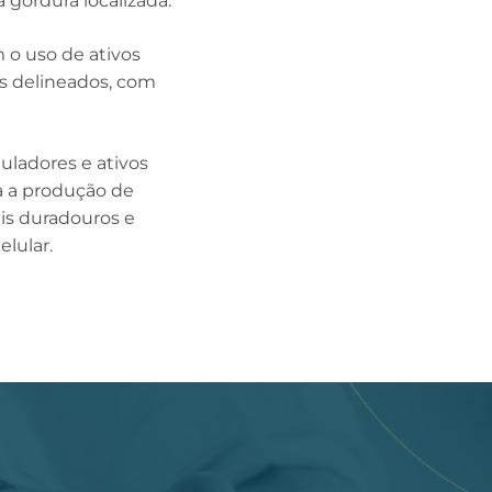
 gordura localizada.
m o uso de ativos
is delineados, com
uladores e ativos
la a produção de
is duradouros e
lular.