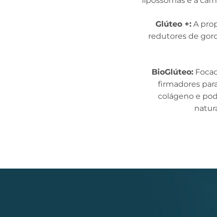
lipossomas e a carn
Glúteo +:
A prop
redutores de gord
BioGlúteo:
Focado
firmadores para
colágeno e pod
natur