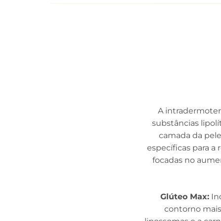
A intradermoter
substâncias lipol
camada da pele,
específicas para a
focadas no aumen
Glúteo Max:
In
contorno mais 