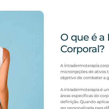
O que é a 
Corporal?
A intradermoterapia corpo
microinjeções de ativos 
objetivo de combater a gor
A intradermoterapia é um
áreas específicas do co
definição. Quando aplica
ser personalizada para d