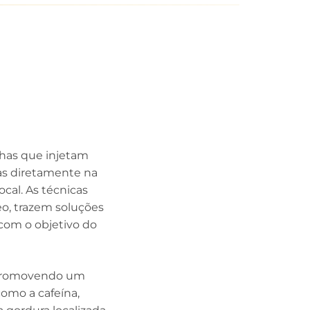
lhas que injetam
ras diretamente na
cal. As técnicas
eo, trazem soluções
com o objetivo do
, promovendo um
como a cafeína,