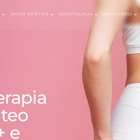
S
SAÚDE ESTÉTICA
ODONTOLOGIA
INNOVARESS
erapia
úteo
+ e