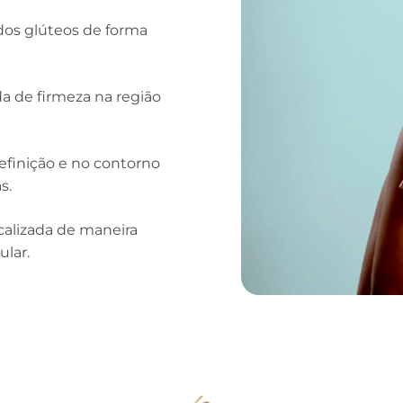
os glúteos de forma
a de firmeza na região
finição e no contorno
s.
calizada de maneira
ular.