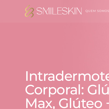
QUEM SOMO
Intradermot
Corporal: Gl
Max, Glúteo 