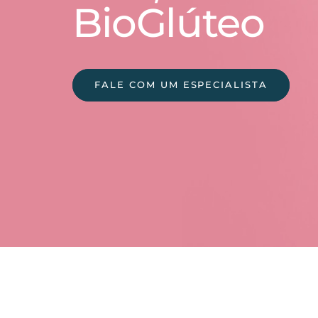
BioGlúteo
FALE COM UM ESPECIALISTA